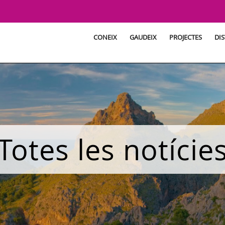
CONEIX
GAUDEIX
PROJECTES
DIS
Totes les notície