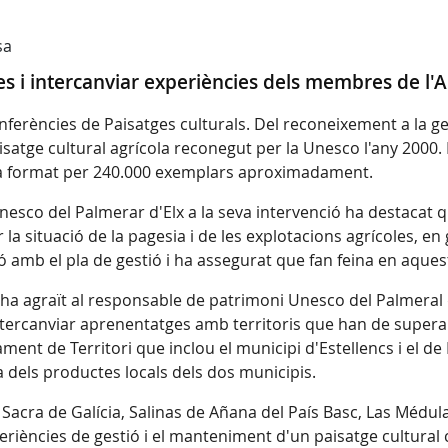
sa
s i intercanviar experiències dels membres de l'A
onferències de Paisatges culturals. Del reconeixement a la g
aisatge cultural agrícola reconegut per la Unesco l'any 2000.
està format per 240.000 exemplars aproximadament.
sco del Palmerar d'Elx a la seva intervenció ha destacat qu
la situació de la pagesia i de les explotacions agrícoles, e
 amb el pla de gestió i ha assegurat que fan feina en aquest
 ha agraït al responsable de patrimoni Unesco del Palmeral d
 intercanviar aprenentatges amb territoris que han de super
ament de Territori que inclou el municipi d'Estellencs i el d
a dels productes locals dels dos municipis.
a Sacra de Galícia, Salinas de Añana del País Basc, Las Médul
eriències de gestió i el manteniment d'un paisatge cultural