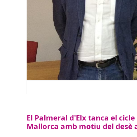
El Palmeral d'Elx tanca el cicl
Mallorca amb motiu del desè 