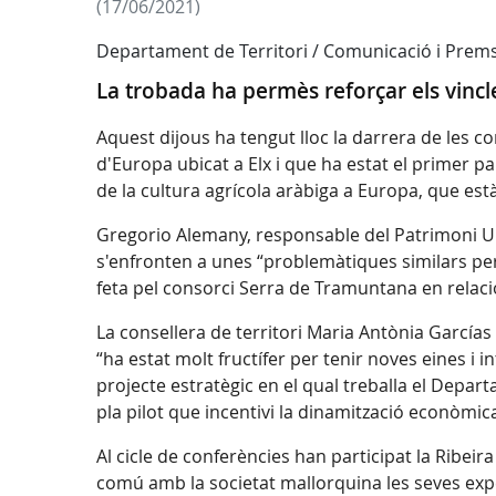
(17/06/2021)
Departament de Territori / Comunicació i Prem
La trobada ha permès reforçar els vincle
Aquest dijous ha tengut lloc la darrera de les c
d'Europa ubicat a Elx i que ha estat el primer p
de la cultura agrícola aràbiga a Europa, que 
Gregorio Alemany, responsable del Patrimoni Une
s'enfronten a unes “problemàtiques similars per 
feta pel consorci Serra de Tramuntana en relació
La consellera de territori Maria Antònia Garcías
“ha estat molt fructífer per tenir noves eines i
projecte estratègic en el qual treballa el Depart
pla pilot que incentivi la dinamització econòmic
Al cicle de conferències han participat la Ribeir
comú amb la societat mallorquina les seves exp