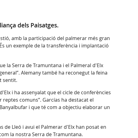
liança dels Paisatges.
estió, amb la participació del palmerar més gran
 És un exemple de la transferència i implantació
e la Serra de Tramuntana i el Palmeral d'Elx
n general”. Alemany també ha reconegut la feina
 sentit.
'Elx i ha assenyalat que el cicle de conferències
ar reptes comuns”. Garcías ha destacat el
e Banyalbufar i que té com a objectiu elaborar un
as de Lleó i avui el Palmerar d'Elx han posat en
 com la nostra Serra de Tramuntana.