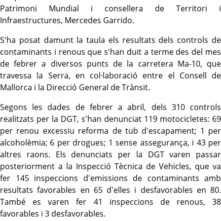
Patrimoni Mundial i consellera de Territori i
Infraestructures, Mercedes Garrido.
S'ha posat damunt la taula els resultats dels controls de
contaminants i renous que s'han duit a terme des del mes
de febrer a diversos punts de la carretera Ma-10, que
travessa la Serra, en col·laboració entre el Consell de
Mallorca i la Direcció General de Trànsit.
Segons les dades de febrer a abril, dels 310 controls
realitzats per la DGT, s'han denunciat 119 motocicletes: 69
per renou excessiu reforma de tub d'escapament; 1 per
alcoholèmia; 6 per drogues; 1 sense assegurança, i 43 per
altres raons. Els denunciats per la DGT varen passar
posteriorment a la Inspecció Tècnica de Vehicles, que va
fer 145 inspeccions d'emissions de contaminants amb
resultats favorables en 65 d'elles i desfavorables en 80.
També es varen fer 41 inspeccions de renous, 38
favorables i 3 desfavorables.