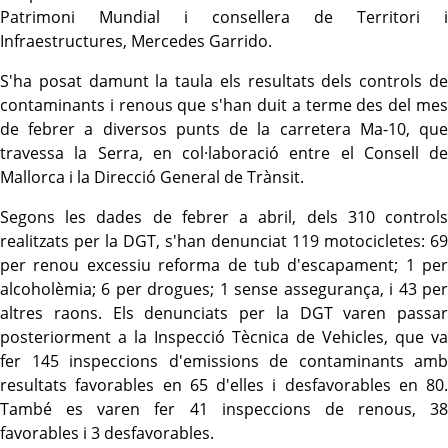
Patrimoni Mundial i consellera de Territori i
Infraestructures, Mercedes Garrido.
S'ha posat damunt la taula els resultats dels controls de
contaminants i renous que s'han duit a terme des del mes
de febrer a diversos punts de la carretera Ma-10, que
travessa la Serra, en col·laboració entre el Consell de
Mallorca i la Direcció General de Trànsit.
Segons les dades de febrer a abril, dels 310 controls
realitzats per la DGT, s'han denunciat 119 motocicletes: 69
per renou excessiu reforma de tub d'escapament; 1 per
alcoholèmia; 6 per drogues; 1 sense assegurança, i 43 per
altres raons. Els denunciats per la DGT varen passar
posteriorment a la Inspecció Tècnica de Vehicles, que va
fer 145 inspeccions d'emissions de contaminants amb
resultats favorables en 65 d'elles i desfavorables en 80.
També es varen fer 41 inspeccions de renous, 38
favorables i 3 desfavorables.