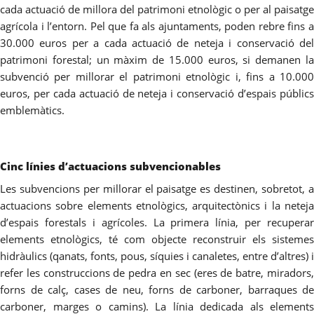
cada actuació de millora del patrimoni etnològic o per al paisatge
agrícola i l’entorn. Pel que fa als ajuntaments, poden rebre fins a
30.000 euros per a cada actuació de neteja i conservació del
patrimoni forestal; un màxim de 15.000 euros, si demanen la
subvenció per millorar el patrimoni etnològic i, fins a 10.000
euros, per cada actuació de neteja i conservació d’espais públics
emblemàtics.
Cinc línies d’actuacions subvencionables
Les subvencions per millorar el paisatge es destinen, sobretot, a
actuacions sobre elements etnològics, arquitectònics i la neteja
d’espais forestals i agrícoles. La primera línia, per recuperar
elements etnològics, té com objecte reconstruir els sistemes
hidràulics (qanats, fonts, pous, síquies i canaletes, entre d’altres) i
refer les construccions de pedra en sec (e
res de batre, miradors
forns de calç, cases de neu, forns de carboner, barraques de
carboner, marges o camins). La línia dedicada als elements