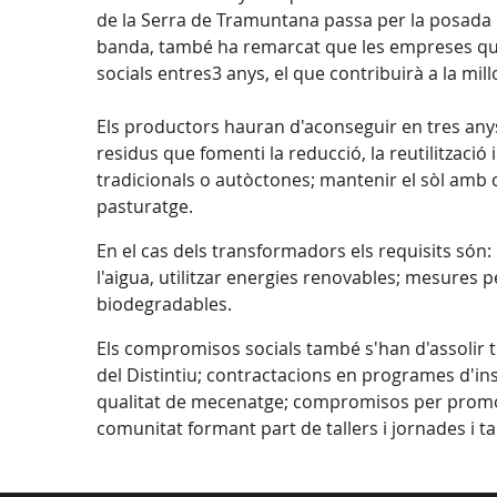
de la Serra de Tramuntana passa per la posada e
banda, també ha remarcat que les empreses que 
socials entres3 anys, el que contribuirà a la millo
Els productors hauran d'aconseguir en tres anys,
residus que fomenti la reducció, la reutilització 
tradicionals o autòctones; mantenir el sòl amb co
pasturatge.
En el cas dels transformadors els requisits són: 
l'aigua, utilitzar energies renovables; mesures p
biodegradables.
Els compromisos socials també s'han d'assolir t
del Distintiu; contractacions en programes d'ins
qualitat de mecenatge; compromisos per promou
comunitat formant part de tallers i jornades i ta