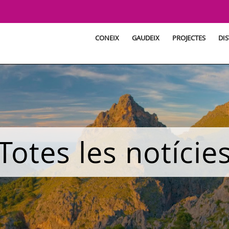
CONEIX
GAUDEIX
PROJECTES
DIS
Totes les notície