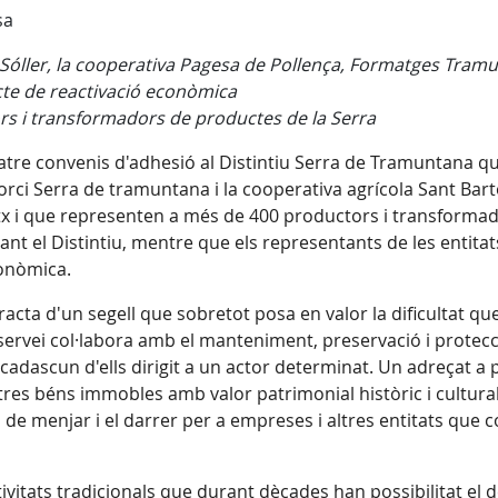
sa
Sóller, la cooperativa Pagesa de Pollença, Formatges Tramu
cte de reactivació econòmica
rs i transformadors de productes de la Serra
atre convenis d'adhesió al Distintiu Serra de Tramuntana que
rci Serra de tramuntana i la cooperativa agrícola Sant Bar
x i que representen a més de 400 productors i transformad
t el Distintiu, mentre que els representants de les entitat
conòmica.
racta d'un segell que sobretot posa en valor la dificultat qu
ervei col·labora amb el manteniment, preservació i protec
, cadascun d'ells dirigit a un actor determinat. Un adreçat 
altres béns immobles amb valor patrimonial històric i cultural
s de menjar i el darrer per a empreses i altres entitats que 
activitats tradicionals que durant dècades han possibilitat 