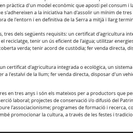
n pràctica d'un model econòmic que aposti pel consum i la 
s'adhereixen a la iniciativa han d'assolir un mínim de tr
ra de l'entorn i en definitiva de la Serra a mitjà i llarg termin
 tres dels següents requisits: un certificat d'agricultura in
i el reciclatge, tenir un ús eficient de l'aigua; utilitzar ener
berta verda; tenir acord de custòdia; fer venda directa, disp
un certificat d'agricultura integrada o ecològica, un sistema 
er a l'estalvi de la llum; fer venda directa, disposar d'un ve
res en tres anys i són els mateixos per a productors que pe
erció laboral; projectes de conservació i/o difusió del Patri
re l'associacionisme; programes de formació i recerca, co
mbé promocionar la cultura, a través de les festes i tradicio