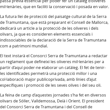
passa prèvia essencial per poder fer un catàleg d’oliveres
mil·lenàries, que en faciliti la conservació i posada en valor.
La futura llei de protecció del paisatge cultural de la Serra
de Tramuntana, que està preparant el Consell de Mallorca,
dedicarà un article a la protecció de les oliveres i dels
olivars, ja que es consideren elements essencials i
indissociables de la declaració de la Serra de Tramuntana
com a patrimoni mundial.
El text instarà el Consorci Serra de Tramuntana a redactar
un reglament que defineixi les oliveres mil·lenàries per a
partir d’aquí poder-ne elaborar un catàleg. El fet de tenir-
les identificades permetrà una protecció millor i una
col·laboració major publicoprivada, amb línies d’ajut
específiques i promoció de les seves olives i del seu oli.
La feina de camp d’aquestes jornades s’ha fet en diversos
olivars de Sóller, Valldemossa, Deià i Orient. El president
del Consorci Serra de Tramuntana i del Consell de