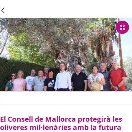
El Consell de Mallorca protegirà les
oliveres mil·lenàries amb la futura