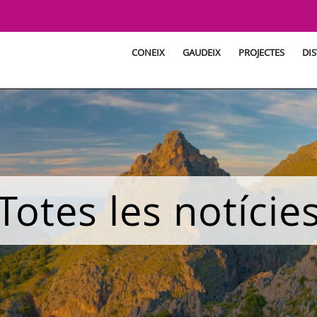
CONEIX
GAUDEIX
PROJECTES
DIS
Totes les notície