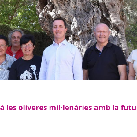
à les oliveres mil·lenàries amb la futur