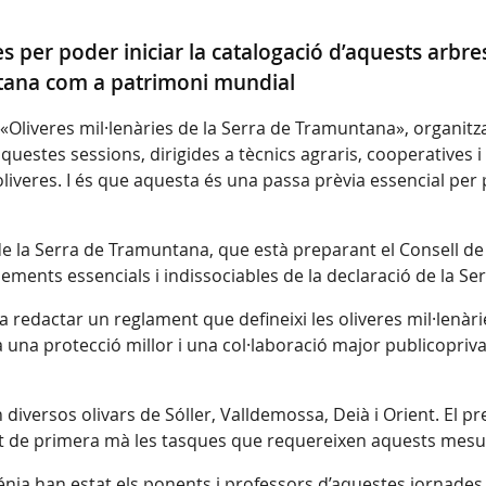
 per poder iniciar la catalogació d’aquests arbres
ntana com a patrimoni mundial
s «Oliveres mil·lenàries de la Serra de Tramuntana», organit
questes sessions, dirigides a tècnics agraris, cooperatives 
liveres. I és que aquesta és una passa prèvia essencial per p
 de la Serra de Tramuntana, que està preparant el Consell de 
n elements essencials i indissociables de la declaració de l
a redactar un reglament que defineixi les oliveres mil·lenàr
rà una protecció millor i una col·laboració major publicopriv
 diversos olivars de Sóller, Valldemossa, Deià i Orient. El 
ut de primera mà les tasques que requereixen aquests mes
Sénia han estat els ponents i professors d’aquestes jornades