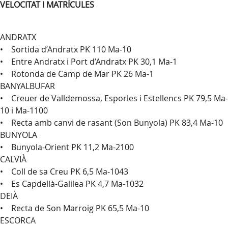
VELOCITAT I MATRÍCULES
ANDRATX
• Sortida d’Andratx PK 110 Ma-10
• Entre Andratx i Port d’Andratx PK 30,1 Ma-1
• Rotonda de Camp de Mar PK 26 Ma-1
BANYALBUFAR
• Creuer de Valldemossa, Esporles i Estellencs PK 79,5 Ma-
10 i Ma-1100
• Recta amb canvi de rasant (Son Bunyola) PK 83,4 Ma-10
BUNYOLA
• Bunyola-Orient PK 11,2 Ma-2100
CALVIÀ
• Coll de sa Creu PK 6,5 Ma-1043
• Es Capdellà-Galilea PK 4,7 Ma-1032
DEIÀ
• Recta de Son Marroig PK 65,5 Ma-10
ESCORCA