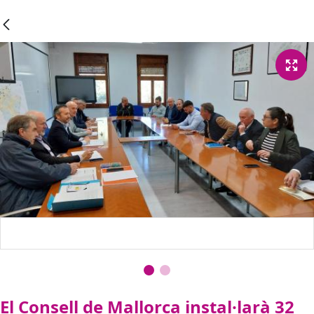
El Consell de Mallorca instal·larà 32