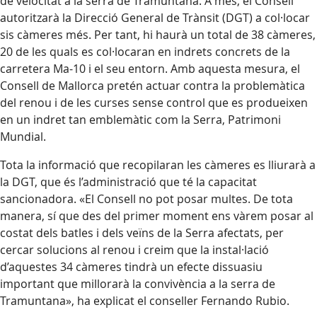
de velocitat a la serra de Tramuntana. A més, el Consell
autoritzarà la Direcció General de Trànsit (DGT) a col·locar
sis càmeres més. Per tant, hi haurà un total de 38 càmeres,
20 de les quals es col·locaran en indrets concrets de la
carretera Ma-10 i el seu entorn. Amb aquesta mesura, el
Consell de Mallorca pretén actuar contra la problemàtica
del renou i de les curses sense control que es produeixen
en un indret tan emblemàtic com la Serra, Patrimoni
Mundial.
Tota la informació que recopilaran les càmeres es lliurarà a
la DGT, que és l’administració que té la capacitat
sancionadora. «El Consell no pot posar multes. De tota
manera, sí que des del primer moment ens vàrem posar al
costat dels batles i dels veïns de la Serra afectats, per
cercar solucions al renou i creim que la instal·lació
d’aquestes 34 càmeres tindrà un efecte dissuasiu
important que millorarà la convivència a la serra de
Tramuntana», ha explicat el conseller Fernando Rubio.