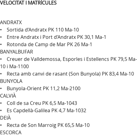
VELOCITAT I MATRÍCULES
ANDRATX
• Sortida d’Andratx PK 110 Ma-10
• Entre Andratx i Port d’Andratx PK 30,1 Ma-1
• Rotonda de Camp de Mar PK 26 Ma-1
BANYALBUFAR
• Creuer de Valldemossa, Esporles i Estellencs PK 79,5 Ma-
10 i Ma-1100
• Recta amb canvi de rasant (Son Bunyola) PK 83,4 Ma-10
BUNYOLA
• Bunyola-Orient PK 11,2 Ma-2100
CALVIÀ
• Coll de sa Creu PK 6,5 Ma-1043
• Es Capdellà-Galilea PK 4,7 Ma-1032
DEIÀ
• Recta de Son Marroig PK 65,5 Ma-10
ESCORCA