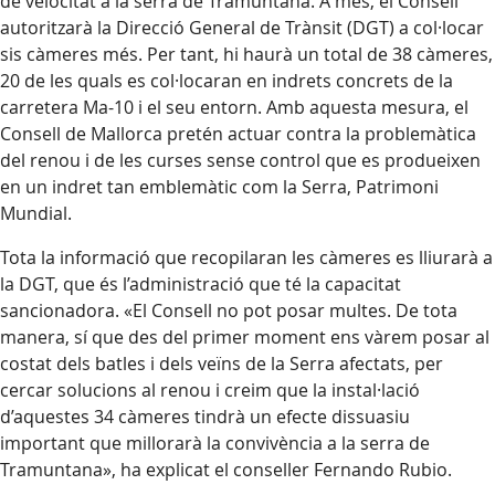
de velocitat a la serra de Tramuntana. A més, el Consell
autoritzarà la Direcció General de Trànsit (DGT) a col·locar
sis càmeres més. Per tant, hi haurà un total de 38 càmeres,
20 de les quals es col·locaran en indrets concrets de la
carretera Ma-10 i el seu entorn. Amb aquesta mesura, el
Consell de Mallorca pretén actuar contra la problemàtica
del renou i de les curses sense control que es produeixen
en un indret tan emblemàtic com la Serra, Patrimoni
Mundial.
Tota la informació que recopilaran les càmeres es lliurarà a
la DGT, que és l’administració que té la capacitat
sancionadora. «El Consell no pot posar multes. De tota
manera, sí que des del primer moment ens vàrem posar al
costat dels batles i dels veïns de la Serra afectats, per
cercar solucions al renou i creim que la instal·lació
d’aquestes 34 càmeres tindrà un efecte dissuasiu
important que millorarà la convivència a la serra de
Tramuntana», ha explicat el conseller Fernando Rubio.