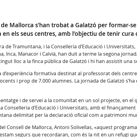
ts de Mallorca s’han trobat a Galatzó per formar-
en els seus centres, amb l’objectiu de tenir cura
rra de Tramuntana, i la Conselleria d’Educació i Universitat
a, Inca, Manacor i Calvià, han duit a terme la segona jornad
ngut lloc a la finca pública de Galatzó i hi han assistit una
’experiència formativa destinat al professorat dels centre
ocents i prop de 7.000 alumnes. La jornada de Galatzó s’ha 
tatge i de servei a la comunitat en un sol projecte, en el 
 la Conselleria d’Educació i Universitats, amb el finançament
tana delimitat per la declaració oficial com a patrimoni mu
el Consell de Mallorca, Antoni Solivellas, «aquest programa 
e estam segurs que recordaran, com és la nit en un refugi q