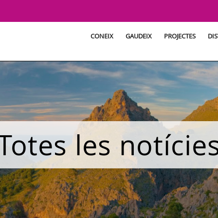
CONEIX
GAUDEIX
PROJECTES
DIS
Totes les notície