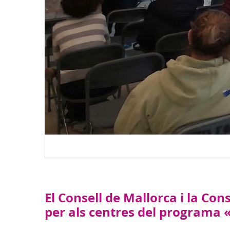
El Consell de Mallorca i la Co
per als centres del programa