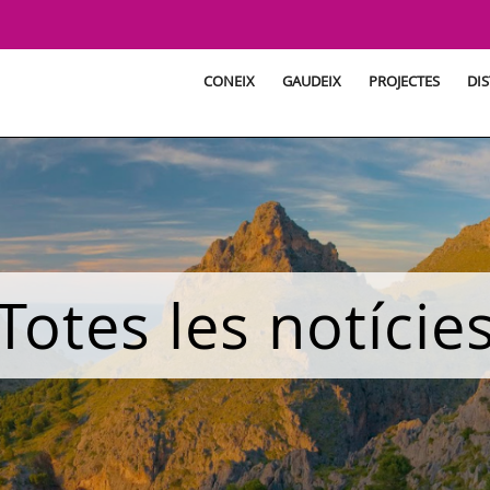
CONEIX
GAUDEIX
PROJECTES
DIS
Totes les notície