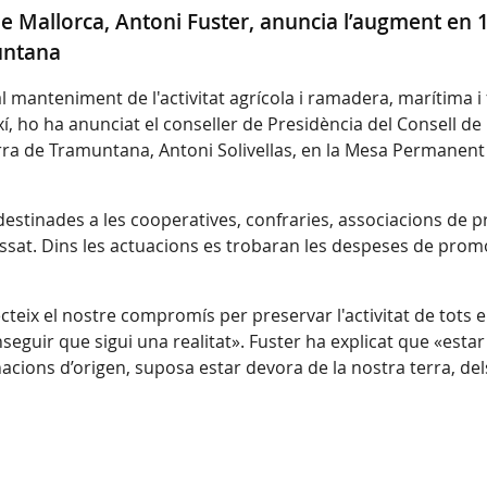
 de Mallorca, Antoni Fuster, anuncia l’augment en 
untana
l manteniment de l'activitat agrícola i ramadera, marítima i
 ho ha anunciat el conseller de Presidència del Consell de 
erra de Tramuntana, Antoni Solivellas, en la Mesa Permanen
estinades a les cooperatives, confraries, associacions de 
sat. Dins les actuacions es trobaran les despeses de promoci
cteix el nostre compromís per preservar l'activitat de tots 
seguir que sigui una realitat». Fuster ha explicat que «estar 
ions d’origen, suposa estar devora de la nostra terra, dels 