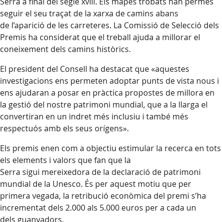
Serra a final del segle xviii. Els mapes trobats han permès
seguir el seu traçat de la xarxa de camins abans
de l’aparició de les carreteres. La Comissió de Selecció dels
Premis ha considerat que el treball ajuda a millorar el
coneixement dels camins històrics.
El president del Consell ha destacat que «aquestes
investigacions ens permeten adoptar punts de vista nous i
ens ajudaran a posar en pràctica propostes de millora en
la gestió del nostre patrimoni mundial, que a la llarga el
convertiran en un indret més inclusiu i també més
respectuós amb els seus orígens».
Els premis enen com a objectiu estimular la recerca en tots
els elements i valors que fan que la
Serra sigui mereixedora de la declaració de patrimoni
mundial de la Unesco. És per aquest motiu que per
primera vegada, la retribució econòmica del premi s’ha
incrementat dels 2.000 als 5.000 euros per a cada un
dels guanyadors.