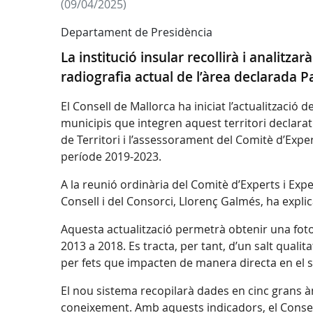
(09/04/2025)
Departament de Presidència
La institució insular recollirà i analit
radiografia actual de l’àrea declarada 
El Consell de Mallorca ha iniciat l’actualització
municipis que integren aquest territori declar
de Territori i l’assessorament del Comitè d’Expe
període 2019-2023.
A la reunió ordinària del Comitè d’Experts i Exp
Consell i del Consorci, Llorenç Galmés, ha expli
Aquesta actualització permetrà obtenir una fotogr
2013 a 2018. Es tracta, per tant, d’un salt qual
per fets que impacten de manera directa en el seu
El nou sistema recopilarà dades en cinc grans àmb
coneixement. Amb aquests indicadors, el Consell 