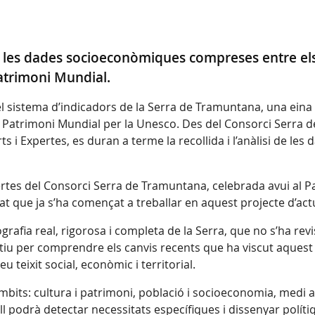
zarà les dades socioeconòmiques compreses entre e
Patrimoni Mundial.
 del sistema d’indicadors de la Serra de Tramuntana, una eina
at Patrimoni Mundial per la Unesco. Des del Consorci Serra
rts i Expertes, es duran a terme la recollida i l’anàlisi de 
ertes del Consorci Serra de Tramuntana, celebrada avui al Pa
cat que ja s’ha començat a treballar en aquest projecte d’act
afia real, rigorosa i completa de la Serra, que no s’ha revisa
itatiu per comprendre els canvis recents que ha viscut aques
 teixit social, econòmic i territorial.
its: cultura i patrimoni, població i socioeconomia, medi amb
podrà detectar necessitats específiques i dissenyar polítiq