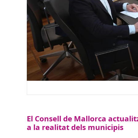
El Consell de Mallorca actuali
a la realitat dels municipis