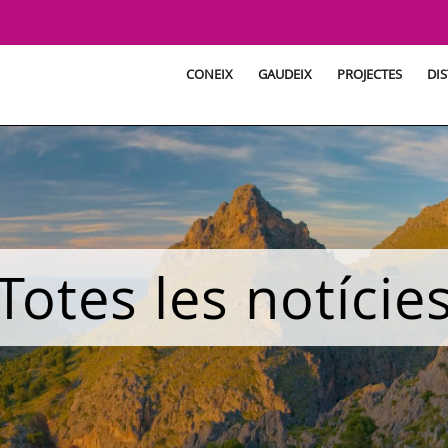
CONEIX
GAUDEIX
PROJECTES
DIS
Totes les notície