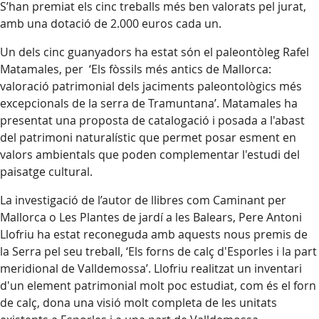
S’han premiat els cinc treballs més ben valorats pel jurat,
amb una dotació de 2.000 euros cada un.
Un dels cinc guanyadors ha estat són el paleontòleg Rafel
Matamales, per ‘Els fòssils més antics de Mallorca:
valoració patrimonial dels jaciments paleontològics més
excepcionals de la serra de Tramuntana’. Matamales ha
presentat una proposta de catalogació i posada a l'abast
del patrimoni naturalístic que permet posar esment en
valors ambientals que poden complementar l'estudi del
paisatge cultural.
La investigació de l’autor de llibres com Caminant per
Mallorca o Les Plantes de jardí a les Balears, Pere Antoni
Llofriu ha estat reconeguda amb aquests nous premis de
la Serra pel seu treball, ‘Els forns de calç d'Esporles i la part
meridional de Valldemossa’. Llofriu realitzat un inventari
d'un element patrimonial molt poc estudiat, com és el forn
de calç, dona una visió molt completa de les unitats