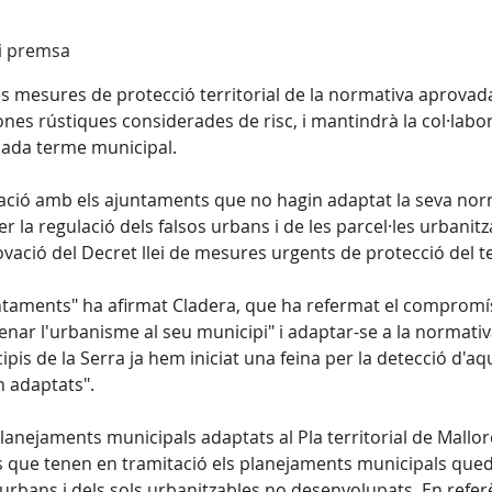
 i premsa
es mesures de protecció territorial de la normativa aprovada
en zones rústiques considerades de risc, i mantindrà la col·l
e cada terme municipal.
ració amb els ajuntaments que no hagin adaptat la seva norma
la regulació dels falsos urbans i de les parcel·les urbanitza
vació del Decret llei de mesures urgents de protecció del ter
juntaments" ha afirmat Cladera, que ha refermat el compromís
r l'urbanisme al seu municipi" i adaptar-se a la normativa t
is de la Serra ja hem iniciat una feina per la detecció d'aques
n adaptats".
ejaments municipals adaptats al Pla territorial de Mallorca: 
els que tenen en tramitació els planejaments municipals qu
 urbans i dels sols urbanitzables no desenvolupats. En refer