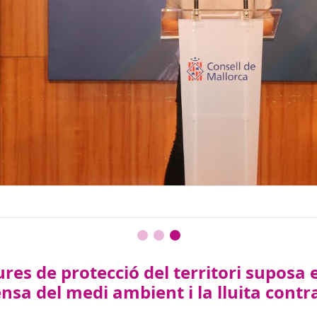
ures de protecció del territori suposa 
sa del medi ambient i la lluita contra