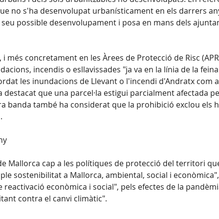
 que no s'ha desenvolupat urbanísticament en els darrers anys
a el seu possible desenvolupament i posa en mans dels ajun
 i més concretament en les Àrees de Protecció de Risc (APR), 
dacions, incendis o esllavissades "ja va en la línia de la fei
rdat les inundacions de Llevant o l'incendi d'Andratx com a
a destacat que una parcel·la estigui parcialment afectada pe
altra banda també ha considerat que la prohibició exclou els 
.
ny
e Mallorca cap a les polítiques de protecció del territori q
iple sostenibilitat a Mallorca, ambiental, social i econòmica
de reactivació econòmica i social", pels efectes de la pand
itant contra el canvi climàtic".