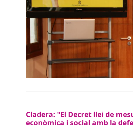
Cladera: "El Decret llei de mes
econòmica i social amb la defen