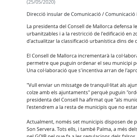
(25/05/2020)
Direcció insular de Comunicació / Comunicació
La presidenta del Consell de Mallorca defensa l
urbanitzables i a la restricció de l'edificació 
d'actualitzar la classificació urbanística dins d
El Consell de Mallorca incrementarà la col·labo
permetre que puguin ordenar el seu municipi per 
Una col·laboració que s'incentiva arran de l'apro
"Vull enviar un missatge de tranquil·litat als a
colze amb els ajuntaments" perquè puguin "ordena
presidenta del Consell ha afirmat que "als municip
l'estendrem a la resta de municipis que no esta
Actualment, només set municipis disposen de plan
Son Servera. Tots ells, i també Palma, a més d
pel GOIB pel que fa a les regulacions dels falsos