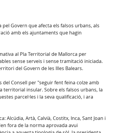
 pel Govern que afecta els falsos urbans, als
aboració amb els ajuntaments que hagin
tiva al Pla Territorial de Mallorca per
bles sense serveis i sense tramitació iniciada.
ritori del Govern de les Illes Balears.
 del Consell per "seguir fent feina colze amb
erritorial insular. Sobre els falsos urbans, la
tes parcel·les i la seva qualificació, i ara
Alcúdia, Artà, Calvià, Costitx, Inca, Sant Joan i
eden fora de la norma aprovada avui
ència a aquesta tipologia de sòl, la presidenta