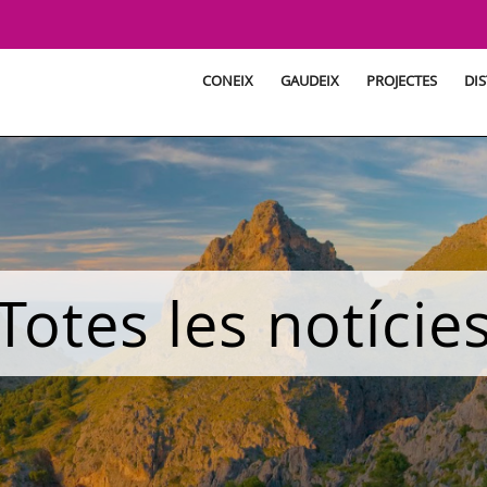
CONEIX
GAUDEIX
PROJECTES
DIS
Totes les notície