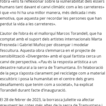
l’obra «ens fa reflexionar sobre la vulnerabilitat dels éssers
humans tant davant el canvi climàtic com a les carreteres»
i que «no hi ha una millor manera, més delicada i més
emotiva, que aquesta per recordar les persones que han
perdut la vida a les carreteres».
L’autor de l’obra és el mallorquí Marcos Torandell, que ha
comptat amb el suport dels artistes internacionals Marta
Fresneda i Gabriel Muñoz per dissenyar i modelar
l’escultura. Aquesta obra s’emmarca en el projecte de
sensibilització «Divergente» amb el qual l’artista cerca un
canvi de perspectiva. «
Pau
és la resposta artística a un
desastre natural a la serra de Tramuntana. En l’elaboració
de la peça s’aposta clarament pel reciclatge com a material
escultòric i posa la humanitat en el centre dels grans
desafiaments que tenim com a societat», ha explicat
Torandell durant l’acte d’inauguració.
El 28 de febrer de 2023, la borrasca Juliette va afectar
greument les cotes més altes de la serra de Tramuntana i