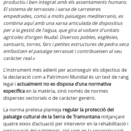
productiu i ben integrat amb els assentaments humans.
El sistema de terrasses i xarxa de carreteres
empedrades, comú a molts paisatges mediterranis, es
combina aquí amb una xarxa articulada de dispositius
per a la gestió de l'aigua, que gira al voltant d'unitats
agrícoles d'origen feudal. Diversos pobles, esglésies,
santuaris, torres, fars i petites estructures de pedra seca
emfasitzen el paisatge terrassat i contribueixen al seu
caràcter real.»
L'instrument més adient per aconseguir els objectius de
la declaració com a Patrimoni Mundial és un text de rang
legal i
actualment no es disposa d’una normativa
específica
en la matèria, sinó només de normes
disperses sectorials o de caràcter genèric.
La norma pretesa planteja
regular la protecció del
paisatge cultural de la Serra de Tramuntana
mitjançant
quatre eixos d’actuació per intervenir en la rehabilitació i
restauració del patrimoni, així com en la reconstrucció