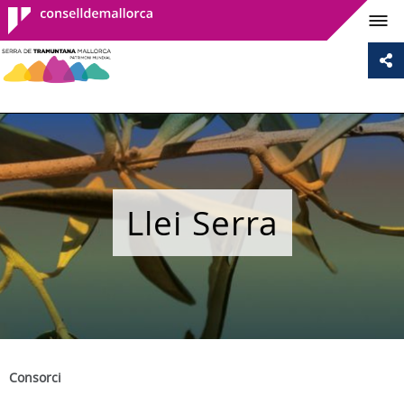
Consell de
Mallorca
Llei Serra
Consorci