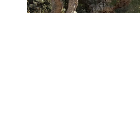
04/07/2026
La primera GastroSerra converteix Manco