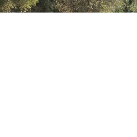
r de la Vall en l'aparador dels productes amb Distin