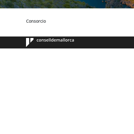
Consorcio
Consell de
Mallorca