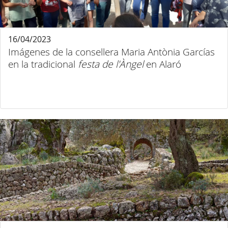
16/04/2023
Imágenes de la consellera Maria Antònia Garcías
en la tradicional
festa de l'Àngel
en Alaró