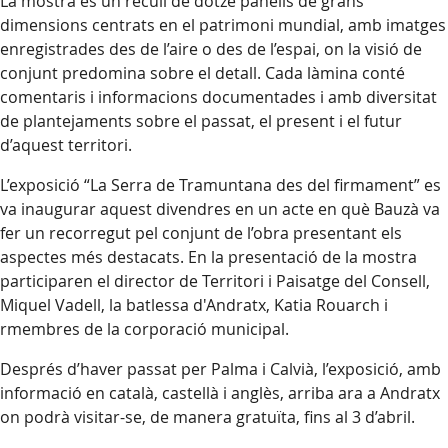
La mostra és un recull de dotze panells de grans
dimensions centrats en el patrimoni mundial, amb imatges
enregistrades des de l’aire o des de l’espai, on la visió de
conjunt predomina sobre el detall. Cada làmina conté
comentaris i informacions documentades i amb diversitat
de plantejaments sobre el passat, el present i el futur
d’aquest territori.
L’exposició “La Serra de Tramuntana des del firmament” es
va inaugurar aquest divendres en un acte en què Bauzà va
fer un recorregut pel conjunt de l’obra presentant els
aspectes més destacats. En la presentació de la mostra
participaren el director de Territori i Paisatge del Consell,
Miquel Vadell, la batlessa d'Andratx, Katia Rouarch i
rmembres de la corporació municipal.
Després d’haver passat per Palma i Calvià, l’exposició, amb
informació en català, castellà i anglès, arriba ara a Andratx
on podrà visitar-se, de manera gratuïta, fins al 3 d’abril.