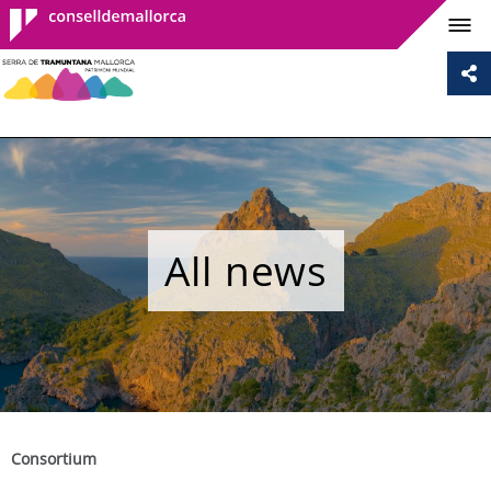
Consell de
Mallorca
All news
Consortium