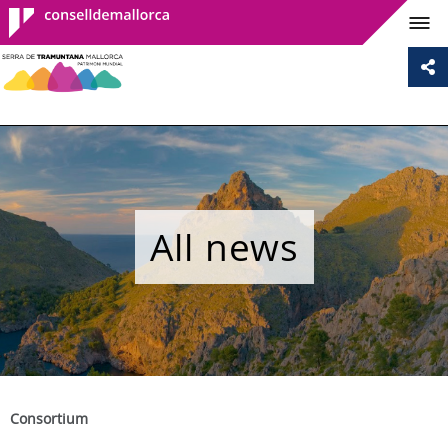
Consell de
Mallorca
All news
Consortium