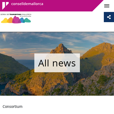
Consell de
Mallorca
All news
Consortium