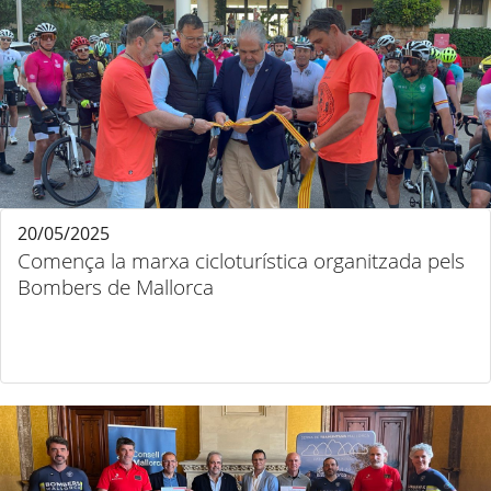
20/05/2025
Comença la marxa cicloturística organitzada pels
Bombers de Mallorca