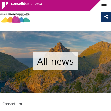
Consell de
Mallorca
All news
Consortium