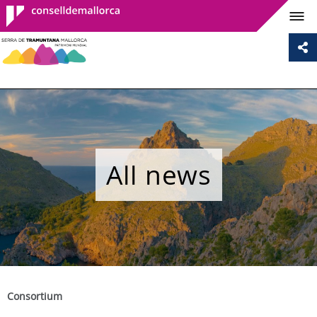
Consell de
Mallorca
All news
Consortium