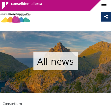
Consell de
Mallorca
All news
Consortium