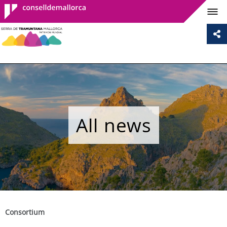
Consell de
Mallorca
All news
Consortium