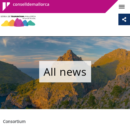
Consell de
Mallorca
All news
Consortium