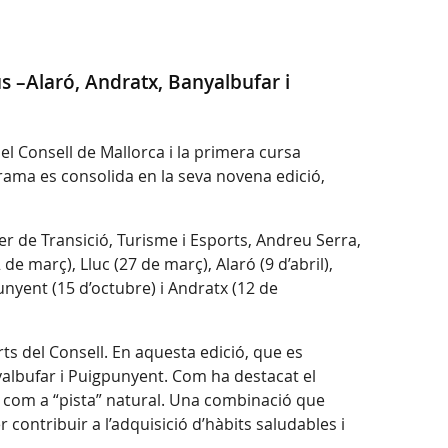
s –Alaró, Andratx, Banyalbufar i
del Consell de Mallorca i la primera cursa
ograma es consolida en la seva novena edició,
ller de Transició, Turisme i Esports, Andreu Serra,
e març), Lluc (27 de març), Alaró (9 d’abril),
unyent (15 d’octubre) i Andratx (12 de
s del Consell. En aquesta edició, que es
yalbufar i Puigpunyent. Com ha destacat el
ra com a “pista” natural. Una combinació que
 contribuir a l’adquisició d’hàbits saludables i