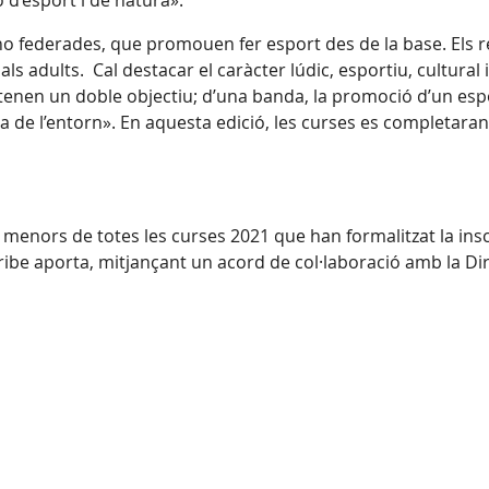
 d’esport i de natura».
no federades, que promouen fer esport des de la base. Els 
als adults. Cal destacar el caràcter lúdic, esportiu, cultural
 «tenen un doble objectiu; d’una banda, la promoció d’un es
 cura de l’entorn». En aquesta edició, les curses es completara
enors de totes les curses 2021 que han formalitzat la inscrip
ribe aporta, mitjançant un acord de col·laboració amb la Di