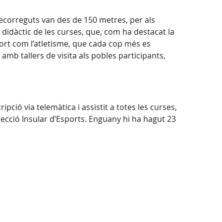
recorreguts van des de 150 metres, per als
 i didàctic de les curses, que, com ha destacat la
port com l’atletisme, que cada cop més es
n amb tallers de visita als pobles participants,
ció via telemàtica i assistit a totes les curses,
recció Insular d’Esports. Enguany hi ha hagut 23