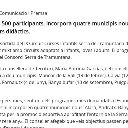
/ Comunicació i Premsa
.500 participants, incorpora quatre municipis nou
s didàctics.
e sortida del IX Circuit Curses Infantils serra de Tramuntana 
 mixt amb circuits adaptats a infants, joves i adults. El pr
i el Consorci Serra de Tramuntana.
 la consellera de Territori, Maria Antònia Garcías, i el conse
 deu municipis: Mancor de la Vall (19 de febrer), Calvià (12 d
 Fornalutx (4 de juny), Banyalbufar (10 de setembre), Puigp
500 persones, sent un dels programes més demandats d’Esport
 s’hi incorporen quatre municipis nous: Alaró, Andratx, Ban
osta per la promoció esportiva aprofitant l’entorn de la Ser
rere any». El conseller afegeix que «els objectius passen per