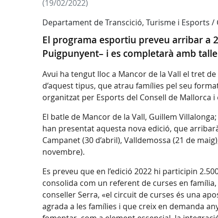
(19/02/2022)
Departament de Transcició, Turisme i Esports 
El programa esportiu preveu arribar a 2
Puigpunyent– i es completarà amb taller
Avui ha tengut lloc a Mancor de la Vall el tret d
d’aquest tipus, que atrau famílies pel seu format
organitzat per Esports del Consell de Mallorca 
El batle de Mancor de la Vall, Guillem Villalonga;
han presentat aquesta nova edició, que arribarà a
Campanet (30 d’abril), Valldemossa (21 de maig),
novembre).
Es preveu que en l’edició 2022 hi participin 2.
consolida com un referent de curses en família,
conseller Serra, «el circuit de curses és una ap
agrada a les famílies i que creix en demanda any 