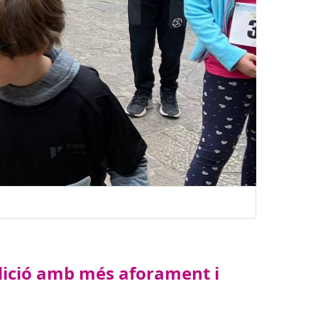
Inici del
edició amb més aforament i