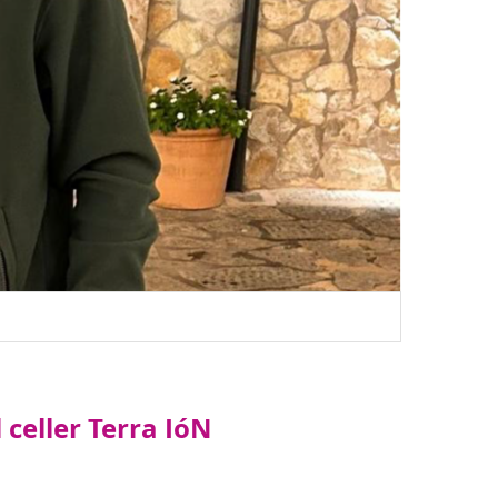
celler Terra IóN