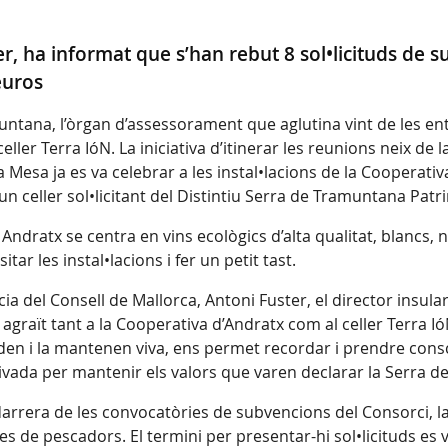
ter, ha informat que s’han rebut 8 sol•licituds de
euros
tana, l’òrgan d’assessorament que aglutina vint de les ent
eller Terra IóN. La iniciativa d’itinerar les reunions neix de
 la Mesa ja es va celebrar a les instal•lacions de la Cooperat
 un celler sol•licitant del Distintiu Serra de Tramuntana Pat
Andratx se centra en vins ecològics d’alta qualitat, blancs, n
ar les instal•lacions i fer un petit tast.
ia del Consell de Mallorca, Antoni Fuster, el director insular
 agraït tant a la Cooperativa d’Andratx com al celler Terra Ió
en i la mantenen viva, ens permet recordar i prendre consci
rivada per mantenir els valors que varen declarar la Serra
 darrera de les convocatòries de subvencions del Consorci, l
s de pescadors. El termini per presentar-hi sol•licituds es 