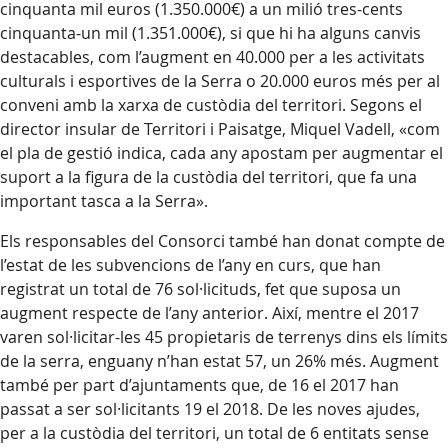
cinquanta mil euros (1.350.000€) a un milió tres-cents
cinquanta-un mil (1.351.000€), si que hi ha alguns canvis
destacables, com l’augment en 40.000 per a les activitats
culturals i esportives de la Serra o 20.000 euros més per al
conveni amb la xarxa de custòdia del territori. Segons el
director insular de Territori i Paisatge, Miquel Vadell, «com
el pla de gestió indica, cada any apostam per augmentar el
suport a la figura de la custòdia del territori, que fa una
important tasca a la Serra».
Els responsables del Consorci també han donat compte de
l’estat de les subvencions de l’any en curs, que han
registrat un total de 76 sol·licituds, fet que suposa un
augment respecte de l’any anterior. Així, mentre el 2017
varen sol·licitar-les 45 propietaris de terrenys dins els límits
de la serra, enguany n’han estat 57, un 26% més. Augment
també per part d’ajuntaments que, de 16 el 2017 han
passat a ser sol·licitants 19 el 2018. De les noves ajudes,
per a la custòdia del territori, un total de 6 entitats sense