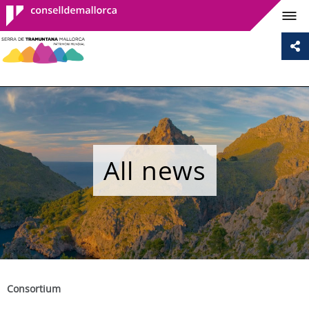
Consell de
Mallorca
All news
Consortium