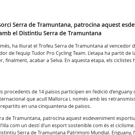
onsorci Serra de Tramuntana, patrocina aquest es
amb el Distintiu Serra de Tramuntana
lmés, ha lliurat el Trofeu Serra de Tramuntana al vencedor d
r de l’equip Tudor Pro Cycling Team. L’etapa ha partit de la 
, finalment, acabar a Selva. En aquesta etapa, els ciclistes han
s procedents de 14 països participen en l’edició d’enguany 
internacional que acull Mallorca i, només amb les retransmiss
 repartits en una cinquantena de països.
erra de Tramuntana, patrocina aquest esdeveniment esportiu
r l’illa com un destí d’un esport sostenible com és el cicli
istintiu Serra de Tramuntana Patrimoni Mundial. Enguany, l’