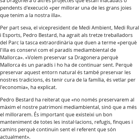
sa Dragonera o altres projectes que estan inacabats o
pendents d'execució «per millorar una de les grans joies
que tenim a la nostra illa».
Per part seva, el vicepresident de Medi Ambient, Medi Rural
i Esports, Pedro Bestard, ha agraït als tretze treballadors
del Parc la tasca extraordinària que duen a terme «perquè
l'illa es conservi com el paradís mediambiental de
Mallorca». «Volem preservar sa Dragonera perquè
Mallorca és un paradís i ho ha de continuar sent. Perquè
preservar aquest entorn natural és també preservar les
nostres tradicions, és tenir cura de la família, és vetlar per
l'economia», ha explicat.
Pedro Bestard ha reiterat que «no només preservarem al
màxim el nostre patrimoni mediambiental, sinó que a més
el millorarem. És important que existeixi un bon
manteniment de totes les instal·lacions, refugis, finques i
camins perquè continuïn sent el referent que són
actualment».