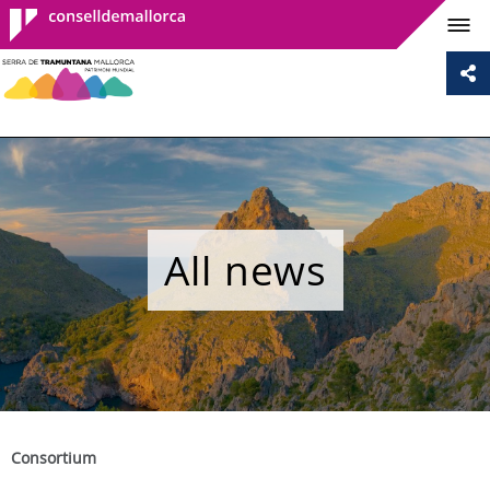
Consell de
Mallorca
All news
Consortium