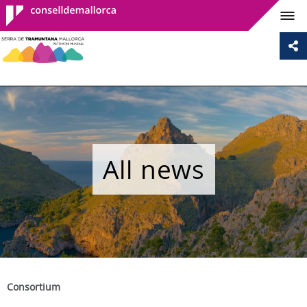
Consell de
Mallorca
All news
Consortium