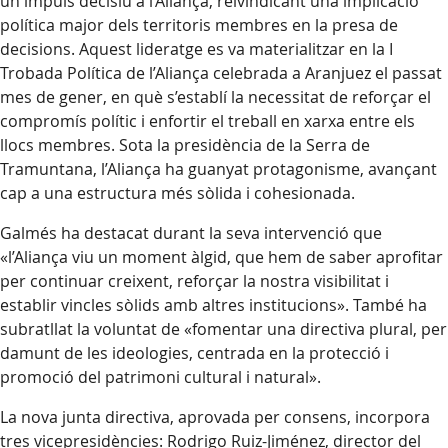
un impuls decisiu a l’Aliança, reivindicant una implicació
política major dels territoris membres en la presa de
decisions. Aquest lideratge es va materialitzar en la I
Trobada Política de l’Aliança celebrada a Aranjuez el passat
mes de gener, en què s’establí la necessitat de reforçar el
compromís polític i enfortir el treball en xarxa entre els
llocs membres. Sota la presidència de la Serra de
Tramuntana, l’Aliança ha guanyat protagonisme, avançant
cap a una estructura més sòlida i cohesionada.
Galmés ha destacat durant la seva intervenció que
«l’Aliança viu un moment àlgid, que hem de saber aprofitar
per continuar creixent, reforçar la nostra visibilitat i
establir vincles sòlids amb altres institucions». També ha
subratllat la voluntat de «fomentar una directiva plural, per
damunt de les ideologies, centrada en la protecció i
promoció del patrimoni cultural i natural».
La nova junta directiva, aprovada per consens, incorpora
tres vicepresidències: Rodrigo Ruiz-Jiménez, director del