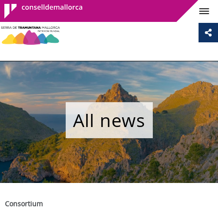
Consell de
Mallorca
All news
Consortium