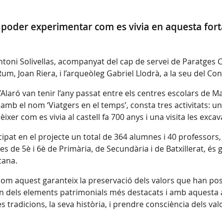
poder experimentar com es vivia en aquesta fortal
ntoni Solivellas, acompanyat del cap de servei de Paratges Cu
l Rum, Joan Riera, i l’arqueòleg Gabriel Llodrà, a la seu del
 d’Alaró van tenir l’any passat entre els centres escolars de M
mb el nom ‘Viatgers en el temps’, consta tres activitats: un 
er com es vivia al castell fa 700 anys i una visita les exc
pat en el projecte un total de 364 alumnes i 40 professors, 
nes de 5è i 6è de Primària, de Secundària i de Batxillerat, és
tana.
com aquest garanteix la preservació dels valors que han pos
 un dels elements patrimonials més destacats i amb aquesta
tradicions, la seva història, i prendre consciència dels valo