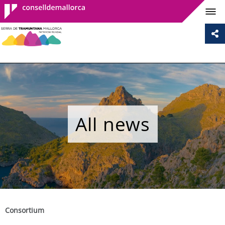
Consell de
Mallorca
All news
Consortium