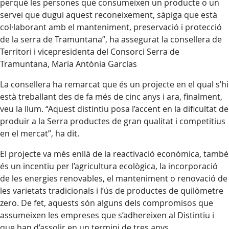
perquè les persones que consumeixen un producte o un
servei que dugui aquest reconeixement, sàpiga que està
col·laborant amb el manteniment, preservació i protecció
de la serra de Tramuntana”, ha assegurat la consellera de
Territori i vicepresidenta del Consorci Serra de
Tramuntana, Maria Antònia Garcías
La consellera ha remarcat que és un projecte en el qual s’hi
està treballant des de fa més de cinc anys i ara, finalment,
veu la llum. “Aquest distintiu posa l’accent en la dificultat de
produir a la Serra productes de gran qualitat i competitius
en el mercat”, ha dit.
El projecte va més enllà de la reactivació econòmica, també
és un incentiu per l’agricultura ecològica, la incorporació
de les energies renovables, el manteniment o renovació de
les varietats tradicionals i l’ús de productes de quilòmetre
zero. De fet, aquests són alguns dels compromisos que
assumeixen les empreses que s’adhereixen al Distintiu i
que han d’assolir en un termini de tres anys.