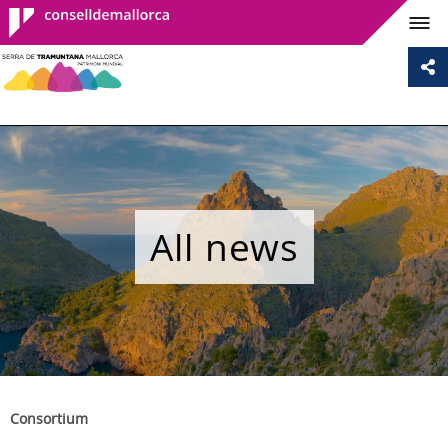
Consell de
Mallorca
All news
Consortium