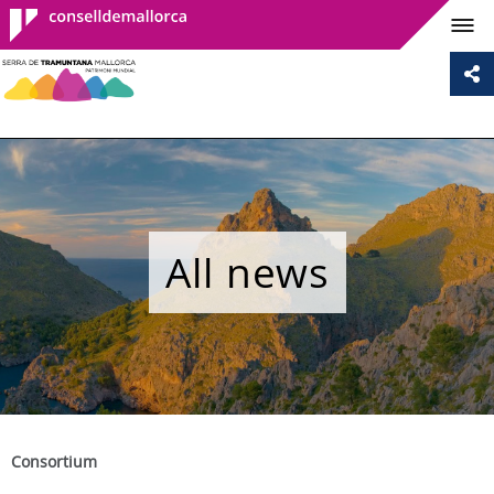
Consell de
Mallorca
All news
Consortium