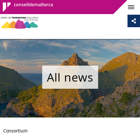
Consell de
Mallorca
All news
Consortium