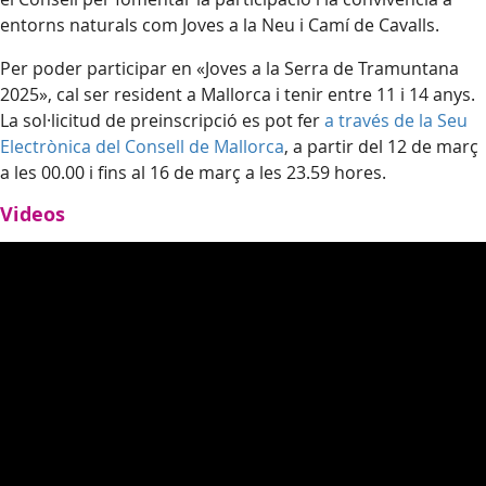
entorns naturals com Joves a la Neu i Camí de Cavalls.
Per poder participar en «Joves a la Serra de Tramuntana
2025», cal ser resident a Mallorca i tenir entre 11 i 14 anys.
La sol·licitud de preinscripció es pot fer
a través de la Seu
Electrònica del Consell de Mallorca
, a partir del 12 de març
a les 00.00 i fins al 16 de març a les 23.59 hores.
Videos