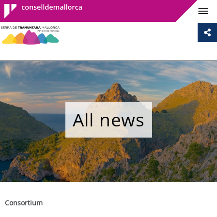
Consell de
Mallorca
All news
Consortium