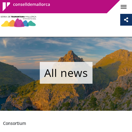
Consell de
Mallorca
All news
Consortium