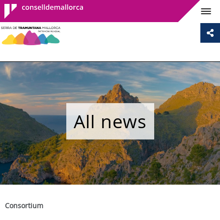
Consell de
Mallorca
All news
Consortium