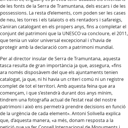
de les fonts de la Serra de Tramuntana, dels escars i de les
possessions. La resta d’elements, com poden ser les cases
de neu, les torres i els talaiots o els rentadors i safareigs,
s’aniran catalogant en els propers anys, fins a completar el
conjunt del patrimoni que la UNESCO va concloure, el 2011,
que tenia un valor universal excepcional i s’havia de
protegir amb la declaració com a patrimoni mundial.
Per al director insular de Serra de Tramuntana, aquesta
tasca resulta de gran importància ja que, assegura, «fins
ara només disposàvem del que els ajuntaments tenien
catalogat, ja que, ni hi havia un criteri comú ni un registre
complet de tot el territori. Amb aquesta feina que ara
començam, i que s’estendrà durant dos anys mínim,
tindrem una fotografia actual de l’estat real del nostre
patrimoni i això ens permetrà prendre decisions en funció
de la urgència de cada element». Antoni Solivella explica
que, d’aquesta manera, «a més, donam resposta a la
petició que va fer Consell Internacional de Monuments i