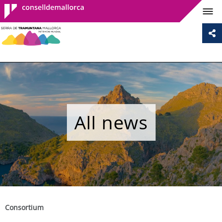
Consell de
Mallorca
All news
Consortium