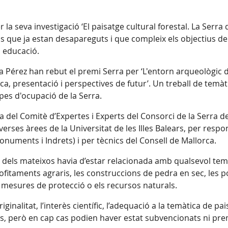
 la seva investigació ‘El paisatge cultural forestal. La Serr
cis que ja estan desapareguts i que compleix els objectius del
 i educació.
 Pérez han rebut el premi Serra per ‘L'entorn arqueològic d
ca, presentació i perspectives de futur’. Un treball de tem
pes d'ocupació de la Serra.
va del Comitè d’Expertes i Experts del Consorci de la Serra 
erses àrees de la Universitat de les Illes Balears, per respo
uments i Indrets) i per tècnics del Consell de Mallorca.
ut dels mateixos havia d’estar relacionada amb qualsevol temà
fitaments agraris, les construccions de pedra en sec, les p
s mesures de protecció o els recursos naturals.
riginalitat, l’interès científic, l’adequació a la temàtica de pai
ts, però en cap cas podien haver estat subvencionats ni pre