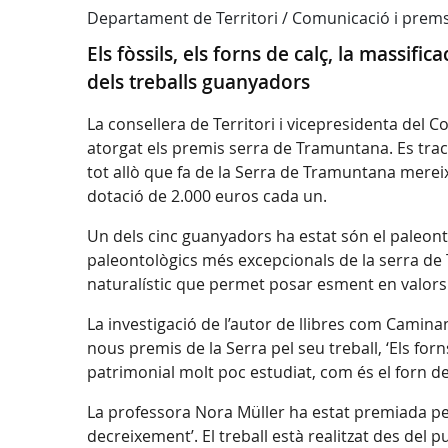
Departament de Territori / Comunicació i prem
Els fòssils, els forns de calç, la massifi
dels treballs guanyadors
La consellera de Territori i vicepresidenta del C
atorgat els premis serra de Tramuntana. Es tract
tot allò que fa de la Serra de Tramuntana mereix
dotació de 2.000 euros cada un.
Un dels cinc guanyadors ha estat són el paleontò
paleontològics més excepcionals de la serra de
naturalístic que permet posar esment en valors
La investigació de l’autor de llibres com Camina
nous premis de la Serra pel seu treball, ‘Els for
patrimonial molt poc estudiat, com és el forn de
La professora Nora Müller ha estat premiada per l
decreixement’. El treball està realitzat des del 