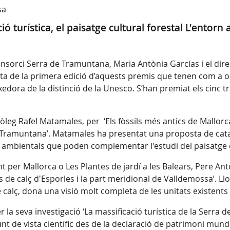
sa
cació turística, el paisatge cultural forestal L'ento
onsorci Serra de Tramuntana, Maria Antònia Garcías i el dire
a de la primera edició d’aquests premis que tenen com a obje
edora de la distinció de la Unesco. S’han premiat els cinc t
leg Rafel Matamales, per ‘Els fòssils més antics de Mallorc
 Tramuntana’. Matamales ha presentat una proposta de catal
 ambientals que poden complementar l'estudi del paisatge c
nt per Mallorca o Les Plantes de jardí a les Balears, Pere A
ns de calç d'Esporles i la part meridional de Valldemossa’. Ll
 calç, dona una visió molt completa de les unitats existents
a seva investigació ‘La massificació turística de la Serra de
punt de vista científic des de la declaració de patrimoni mun