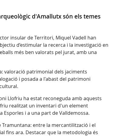
rn arqueològic d'Amallutx són els temes
ctor insular de Territori, Miquel Vadell han
ctiu d’estimular la recerca i la investigació en
reballs més ben valorats pel jurat, amb una
a: valoració patrimonial dels jaciments
ogació i posada a l'abast del patrimoni
ultural.
ntoni Llofriu ha estat reconeguda amb aquests
ofriu realitzat un inventari d'un element
 a Esporles i a una part de Valldemossa.
 Tramuntana: entre la mercantilització i el
dial fins ara. Destacar que la metodologia és