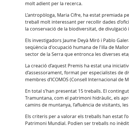
molt adient per la recerca.
L’antropòloga, Maria Cifre, ha estat premiada per
treball molt interessant per recollir dades d’ofi
la conservació de la biodiversitat, de divulgació
Els investigadors Jaume Deyà Miró i Pablo Galera
seqüència d'ocupació humana de l'illa de Mallor
sector de la Serra que entronca les diverses eta
La creació d’aquest Premis ha estat una iniciati
d’assessorament, format per especialistes de div
membres d’ICOMOS (Consell Internacional de Mon
En total s’han presentat 15 treballs. El conting
Tramuntana, com el patrimoni hidràulic, els apro
camins de muntanya, l’afluència de visitants, le
Els criteris per a valorar els treballs han estat l’o
Patrimoni Mundial. Podien ser treballs no inèdi