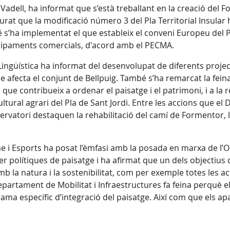
l Vadell, ha informat que s’està treballant en la creació del Fo
gurat que la modificació número 3 del Pla Territorial Insular
é s’ha implementat el que estableix el conveni Europeu del P
 equipaments comercials, d'acord amb el PECMA.
Lingüística ha informat del desenvolupat de diferents project
 afecta el conjunt de Bellpuig. També s’ha remarcat la feina
l que contribueix a ordenar el paisatge i el patrimoni, i a la 
ltural agrari del Pla de Sant Jordi. Entre les accions que e
servatori destaquen la rehabilitació del camí de Formentor, l’
me i Esports ha posat l’èmfasi amb la posada en marxa de l’O
er polítiques de paisatge i ha afirmat que un dels objectius
mb la natura i la sostenibilitat, com per exemple totes les 
partament de Mobilitat i Infraestructures fa feina perquè el 
rama específic d’integració del paisatge. Així com que els