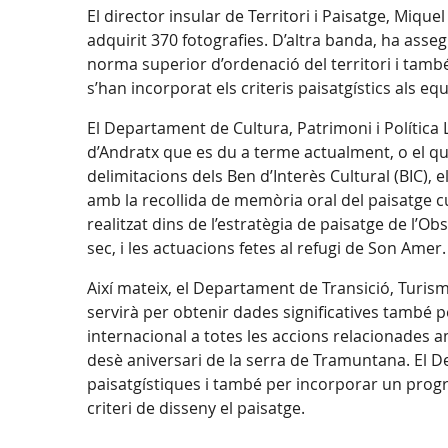
El director insular de Territori i Paisatge, Mique
adquirit 370 fotografies. D’altra banda, ha asse
norma superior d’ordenació del territori i tamb
s’han incorporat els criteris paisatgístics als
El Departament de Cultura, Patrimoni i Política 
d’Andratx que es du a terme actualment, o el que
delimitacions dels Ben d’Interès Cultural (BIC), e
amb la recollida de memòria oral del paisatge cu
realitzat dins de l’estratègia de paisatge de l’Ob
sec, i les actuacions fetes al refugi de Son Amer.
Així mateix, el Departament de Transició, Turis
servirà per obtenir dades significatives també p
internacional a totes les accions relacionades a
desè aniversari de la serra de Tramuntana. El De
paisatgístiques i també per incorporar un prog
criteri de disseny el paisatge.