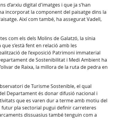
ns d’arxiu digital d'imatges i que ja s’han
 ha incorporat la component del paisatge dins la
aisatge. Així com també, ha assegurat Vadell,
es com els dels Molins de Galatzó, la sínia
 que s’està fent en relació amb les
realització de l’exposició Patrimoni immaterial
l Departament de Sostenibilitat i Medi Ambient ha
olivar de Raixa, la millora de la ruta de pedra en
bservatori de Turisme Sostenible, el qual
 del Departament és donar difusió nacional i
activitats que es varen dur a terme amb motiu del
futur pla sectorial pugui definir carreteres
 aparcaments dissuasius també tenguin com a