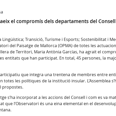
sa
aeix el compromís dels departaments del Consell i
Lingüística; Transició, Turisme i Esports; Sostenibilitat i Me
atori del Paisatge de Mallorca (OPMA) de totes les actuacion
ellera de Territori, Maria Antònia Garcías, ha agraït el com
s entitats que han participat. En total, 45 persones, la majo
rticipatiu que integra una trentena de membres entre entitats
en totes les polítiques de la institució insular. L’Assemblea
50 propostes.
ge s’ha incorporat a les accions del Consell i com es va mate
at que l’Observatori és una eina elemental en el desenvolup
ntana.