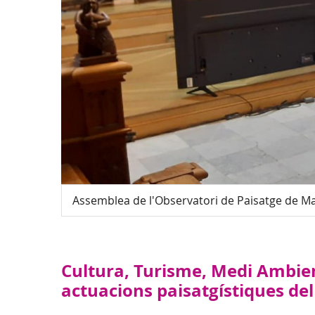
Assemblea de l'Observatori de Paisatge de Ma
Cultura, Turisme, Medi Ambient,
actuacions paisatgístiques del