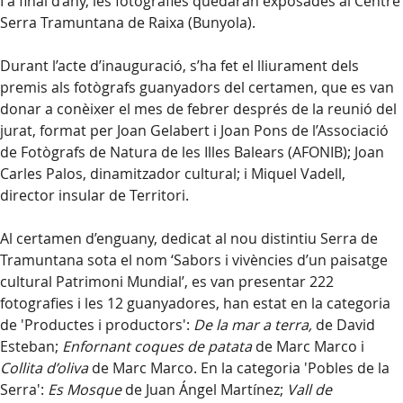
I a final d’any, les fotografies quedaran exposades al Centre
Serra Tramuntana de Raixa (Bunyola).
Durant l’acte d’inauguració, s’ha fet el lliurament dels
premis als fotògrafs guanyadors del certamen, que es van
donar a conèixer el mes de febrer després de la reunió del
jurat, format per Joan Gelabert i Joan Pons de l’Associació
de Fotògrafs de Natura de les Illes Balears (AFONIB); Joan
Carles Palos, dinamitzador cultural; i Miquel Vadell,
director insular de Territori.
Al certamen d’enguany, dedicat al nou distintiu Serra de
Tramuntana sota el nom ‘Sabors i vivències d’un paisatge
cultural Patrimoni Mundial’, es van presentar 222
fotografies i les 12 guanyadores, han estat en la categoria
de 'Productes i productors':
De la mar a terra,
de David
Esteban;
Enfornant coques de patata
de Marc Marco i
Collita d’oliva
de Marc Marco. En la categoria 'Pobles de la
Serra':
Es Mosque
de
Juan Ángel Martínez;
Vall de