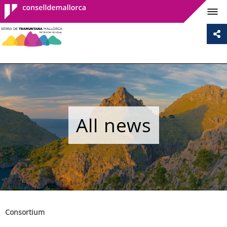
Consell de
Mallorca
All news
Consortium