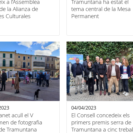
eix a l’Assemblea
Tramuntana ha estat el
de la Alianza de
tema central de la Mesa
es Culturales
Permanent
ada a l’Alhambra de
da
2023
04/04/2023
et acull el V
El Consell concedeix els
men de fotografia
primers premis serra de
 de Tramuntana
Tramuntana a cinc trebal