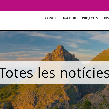
CONEIX
GAUDEIX
PROJECTES
DIS
Totes les notície