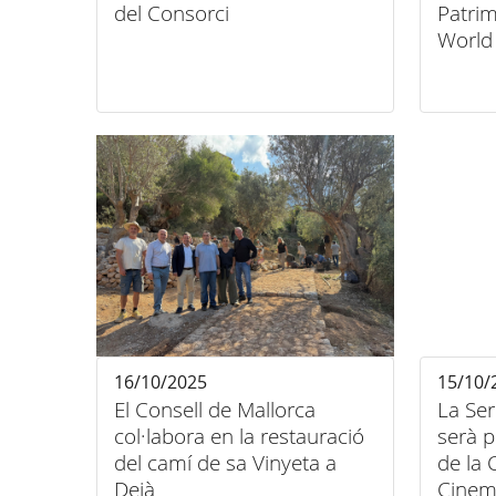
del Consorci
Patrim
World
Londr
16/10/2025
15/10/
El Consell de Mallorca
La Se
col·labora en la restauració
serà p
del camí de sa Vinyeta a
de la
Deià
Cinem