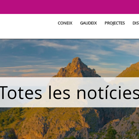
CONEIX
GAUDEIX
PROJECTES
DIS
Totes les notície